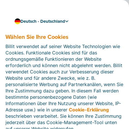
Deutsch - Deutschland
Wählen Sie Ihre Cookies
Wie können wir Ihnen helfen?
Hilfeartikel
Billit verwendet auf seiner Website Technologien wie
Cookies. Funktionale Cookies sind für das
In diesem Bereich der Billit-Website finden Sie
ordnungsgemäße Funktionieren der Website
Anleitungen und Informationen zu allen Funktionen von
erforderlich und können nicht abgelehnt werden. Billit
Billit. Sie können Hilfeartikel über die Suchfunktion
verwendet Cookies auch zur Verbesserung dieser
oder über die Menüstruktur auf der linken Seite finden.
Website und für andere Zwecke, wie z. B.
personalisierte Werbung auf Partnerkanälen, wenn Sie
Suchen
Ihre Zustimmung dazu geben. In diesem Fall werden
bestimmte personenbezogene Daten (wie
Informationen über Ihre Nutzung unserer Website, IP-
Adresse usw.) wie in unserer
Cookie-Erklärung
Verifizierung der Identität
beschrieben verarbeitet. Sie können Ihre Zustimmung
jederzeit über das Cookie-Management-Tool unten
Für Unternehmen aus Deutschland / Österreich /
Schweiz
auf unserer Website widerrufen.