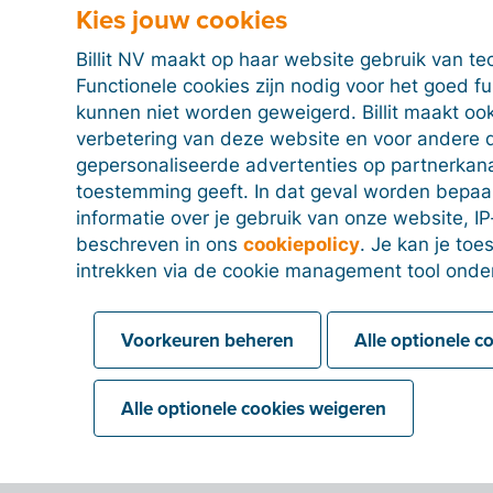
Kies jouw cookies
Billit NV maakt op haar website gebruik van te
FAQ
Functionele cookies zijn nodig voor het goed f
kunnen niet worden geweigerd. Billit maakt ook
verbetering van deze website en voor andere 
Ik zie niet al mijn ondernemingen staan op het da
gepersonaliseerde advertenties op partnerkanal
toestemming geeft. In dat geval worden bepa
Op het dashboard zie je enkel de ondernemers die 
informatie over je gebruik van onze website, IP
invoer hebben staan ter verwerking of nieuwe docu
beschreven in ons
cookiepolicy
. Je kan je to
kunnen geëxporteerd worden.
intrekken via de cookie management tool onde
Hoe kan ik de dossiers van mijn ondernemers in de
Voorkeuren beheren
Alle optionele c
Klik op een dossier in het menu ‘Dossiers’. Via het s
snelle invoer van je ondernemer bekijken en event
Alle optionele cookies weigeren
Via het submenu ‘Detail’ klik je op ‘Dossier Openen’ i
komt nu in het ondernemersplatform van je onderneme
zien.