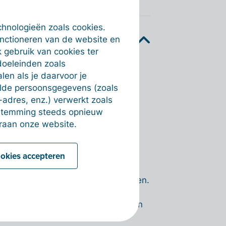
chnologieën zoals cookies.
unctioneren van de website en
 gebruik van cookies ter
doeleinden zoals
shboard.
en als je daarvoor je
alde persoonsgegevens (zoals
nieuwe documenten in hun snelle
-adres, enz.) verwerkt zoals
menten hebben klaarstaan die
estemming steeds opnieuw
raan onze website.
tail bekijken?
ookies accepteren
ubmenu ‘Snelle Invoer’ kun je de
ueel zelf documenten gaan verwerken.
n het kader ‘Account informatie’. Je
r terecht zoals hij/zij het ook kan