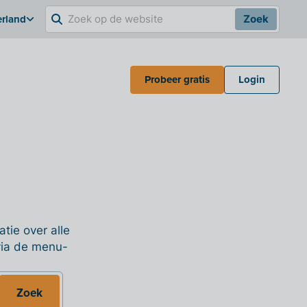
erland
Zoek
Probeer gratis
Login
tie over alle
 via de menu-
Zoek