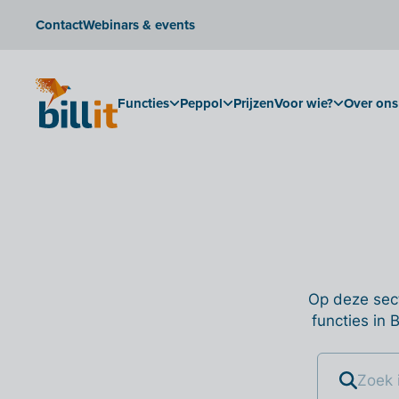
Contact
Webinars & events
Functies
Peppol
Prijzen
Voor wie?
Over ons
Op deze sect
functies in 