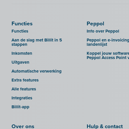
Cashplannr
CEBEO
Clockify
Functies
Peppol
Creative Shelter
Functies
Info over Peppol
Doccle
Aan de slag met Billit in 5
Peppol en e-invoicin
stappen
landenlijst
GetMyInvoices
Inkomsten
Koppel jouw software
Impressto
Peppol Access Point v
Uitgaven
KBC Mobile
Automatische verwerking
KBC Touch
Extra features
KSeF
Alle features
Lightspeed POS Retail & Restaurant
Integraties
Mini Hotel
Billit-app
Mollie
OutSmart
Over ons
QR-codes
Hulp & contact