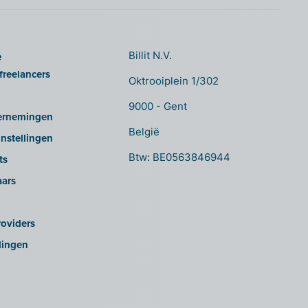
e
Billit N.V.
freelancers
Oktrooiplein 1/302
9000 - Gent
ernemingen
België
nstellingen
Btw: BE0563846944
ts
aars
oviders
lingen