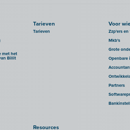
Tarieven
Voor wi
Tarieven
Zzp'ers en 
g
Mkb's
Grote ond
 met het
an Billit
Openbare i
Accountan
Ontwikkel
Partners
Softwarepr
Bankinstel
Resources