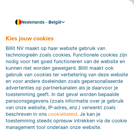
Nederlands - België
Kies jouw cookies
Hoe kunnen we je helpen?
Help-artikelen
Billit NV maakt op haar website gebruik van
technologieën zoals cookies. Functionele cookies zijn
Op deze sectie van de Billit-website vind je
nodig voor het goed functioneren van de website en
handleidingen en informatie over alle functies in Billit.
kunnen niet worden geweigerd. Billit maakt ook
Je kan help-artikelen vinden via de zoekfunctie of via
gebruik van cookies ter verbetering van deze website
de menu-structuur links.
en voor andere doeleinden zoals gepersonaliseerde
advertenties op partnerkanalen als je daarvoor je
Zoek
toestemming geeft. In dat geval worden bepaalde
persoonsgegevens (zoals informatie over je gebruik
van onze website, IP-adres, enz.) verwerkt zoals
beschreven in ons
cookiebeleid
. Je kan je
Peppol
toestemming steeds opnieuw intrekken via de cookie
management tool onderaan onze website.
Verplichte e-facturatie via Peppol januari 2026