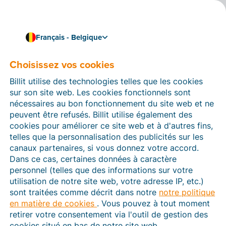
Français - Belgique
Choisissez vos cookies
Comment pouvons-nous vous aider ?
Articles d’aide
Billit utilise des technologies telles que les cookies
sur son site web. Les cookies fonctionnels sont
Dans cette section du site Web Billit, vous trouverez
nécessaires au bon fonctionnement du site web et ne
des manuels et des informations sur toutes les
peuvent être refusés. Billit utilise également des
fonctions de Billit. Vous pouvez trouver des articles
cookies pour améliorer ce site web et à d'autres fins,
d’aide via le moteur de recherche ou le menu structuré
telles que la personnalisation des publicités sur les
à gauche.
canaux partenaires, si vous donnez votre accord.
Dans ce cas, certaines données à caractère
Cherchez
personnel (telles que des informations sur votre
utilisation de notre site web, votre adresse IP, etc.)
sont traitées comme décrit dans notre
notre politique
en matière de cookies
. Vous pouvez à tout moment
Peppol
retirer votre consentement via l'outil de gestion des
cookies situé en bas de notre site web.