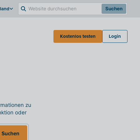
hland
Suchen
Kostenlos testen
Login
ormationen zu
nktion oder
Suchen