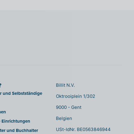
?
Billit N.V.
er und Selbstständige
Oktrooiplein 1/302
9000 - Gent
men
Belgien
e Einrichtungen
USt-IdNr. BE0563846944
ter und Buchhalter