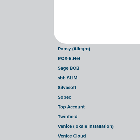
Illicosoft (Attilisima)
INAC
LEXAct (Acta-B)
Octopus
OfficeM (IntraDev)
Popsy (Allegro)
ROX-E.Net
Sage BOB
sbb SLIM
Silvasoft
Sobec
Top Account
Twinfield
Venice (lokale Installation)
Venice Cloud