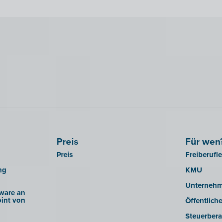
Preis
Für wen
Preis
Freiberufl
ng
KMU
Unterneh
ware an
int von
Öffentlich
Steuerbera