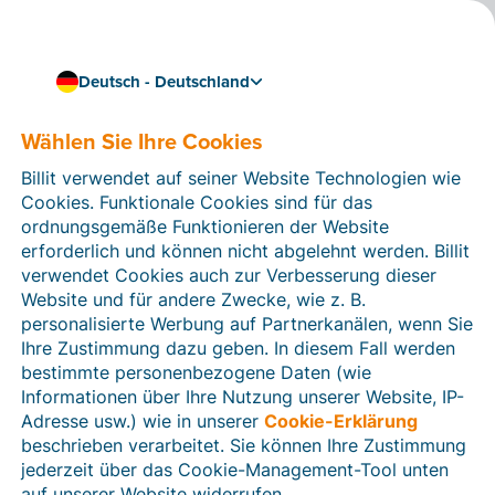
Deutsch - Deutschland
Wählen Sie Ihre Cookies
Wie können wir Ihnen helfen?
Hilfeartikel
Billit verwendet auf seiner Website Technologien wie
Cookies. Funktionale Cookies sind für das
In diesem Bereich der Billit-Website finden Sie
ordnungsgemäße Funktionieren der Website
Anleitungen und Informationen zu allen Funktionen von
erforderlich und können nicht abgelehnt werden. Billit
Billit. Sie können Hilfeartikel über die Suchfunktion
verwendet Cookies auch zur Verbesserung dieser
oder über die Menüstruktur auf der linken Seite finden.
Website und für andere Zwecke, wie z. B.
personalisierte Werbung auf Partnerkanälen, wenn Sie
Suchen
Ihre Zustimmung dazu geben. In diesem Fall werden
bestimmte personenbezogene Daten (wie
Informationen über Ihre Nutzung unserer Website, IP-
Adresse usw.) wie in unserer
Cookie-Erklärung
Verifizierung der Identität
beschrieben verarbeitet. Sie können Ihre Zustimmung
jederzeit über das Cookie-Management-Tool unten
Für Unternehmen aus Deutschland / Österreich /
Schweiz
auf unserer Website widerrufen.