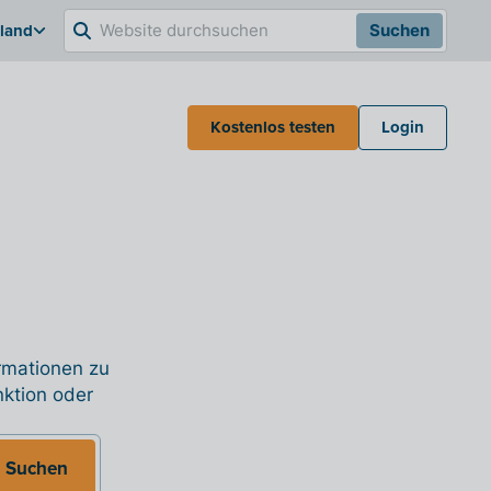
hland
Suchen
Kostenlos testen
Login
ormationen zu
nktion oder
Suchen