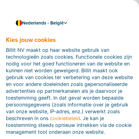
Nederlands - België
Kies jouw cookies
Hoe kunnen we je helpen?
Help-artikelen
Billit NV maakt op haar website gebruik van
technologieën zoals cookies. Functionele cookies zijn
Op deze sectie van de Billit-website vind je
nodig voor het goed functioneren van de website en
handleidingen en informatie over alle functies in Billit.
kunnen niet worden geweigerd. Billit maakt ook
Je kan help-artikelen vinden via de zoekfunctie of via
gebruik van cookies ter verbetering van deze website
de menu-structuur links.
en voor andere doeleinden zoals gepersonaliseerde
advertenties op partnerkanalen als je daarvoor je
Zoek
toestemming geeft. In dat geval worden bepaalde
persoonsgegevens (zoals informatie over je gebruik
van onze website, IP-adres, enz.) verwerkt zoals
beschreven in ons
cookiebeleid
. Je kan je
Peppol
toestemming steeds opnieuw intrekken via de cookie
management tool onderaan onze website.
Verplichte e-facturatie via Peppol januari 2026