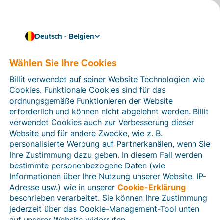
Deutsch - Belgien
Wählen Sie Ihre Cookies
Wie können wir Ihnen helfen?
Hilfeartikel
Billit verwendet auf seiner Website Technologien wie
Cookies. Funktionale Cookies sind für das
In diesem Bereich der Billit-Website finden Sie
ordnungsgemäße Funktionieren der Website
Anleitungen und Informationen zu allen Funktionen von
erforderlich und können nicht abgelehnt werden. Billit
Billit. Sie können Hilfeartikel über die Suchfunktion
verwendet Cookies auch zur Verbesserung dieser
oder über die Menüstruktur auf der linken Seite finden.
Website und für andere Zwecke, wie z. B.
personalisierte Werbung auf Partnerkanälen, wenn Sie
Suchen
Ihre Zustimmung dazu geben. In diesem Fall werden
bestimmte personenbezogene Daten (wie
Informationen über Ihre Nutzung unserer Website, IP-
Adresse usw.) wie in unserer
Cookie-Erklärung
Verifizierung der Identität
beschrieben verarbeitet. Sie können Ihre Zustimmung
jederzeit über das Cookie-Management-Tool unten
Für belgische Unternehmen
auf unserer Website widerrufen.