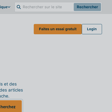
gique
Rechercher
Faites un essai gratuit
Login
ls et des
des articles
uche.
herchez