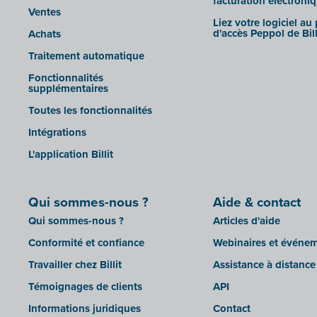
facturation électroni
Horus
Ventes
SFTP
CBC Touch
Liez votre logiciel au
Illicosoft (Attilisima)
d'accès Peppol de Bill
Achats
KSeF
INAC
Traitement automatique
LHDN (Malaisie)
LEXAct (Acta-B)
Fonctionnalités
Lightspeed POS Retail & Restaurant
supplémentaires
Octopus
Mollie
Toutes les fonctionnalités
OfficeM (IntraDev)
Intégration des documents
Intégrations
Popsy (Allegro)
MyMinfin
L'application Billit
ROX-E.Net
OutSmart
Sage BOB
Codes QR
Qui sommes-nous ?
sbb SLIM
Aide & contact
Rexel
Qui sommes-nous ?
Articles d'aide
Silvasoft
Robaws
Conformité et confiance
Webinaires et événe
Sobec
Scrada
Travailler chez Billit
Assistance à distance
Top Account
Scribo
Témoignages de clients
API
Twinfield
SDI
Informations juridiques
Contact
Venice (installation sur site)
Système de caisse Shopify