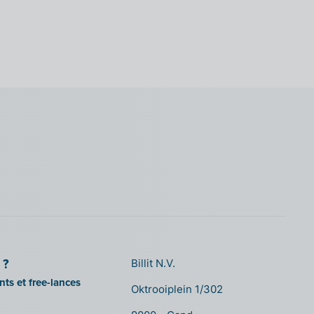
 ?
Billit N.V.
ts et free-lances
Oktrooiplein 1/302