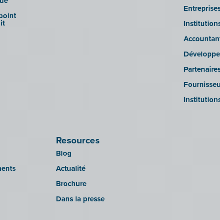
que
Entreprise
 point
it
Institutio
Accountan
Développe
Partenaire
Fournisseu
Institution
Resources
Blog
ments
Actualité
Brochure
Dans la presse