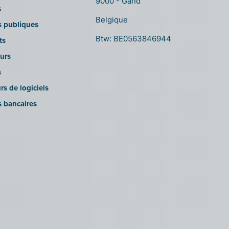
9000 - Gand
s
Belgique
ns publiques
Btw: BE0563846944
ts
urs
s
rs de logiciels
s bancaires