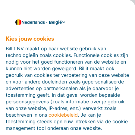
Nederlands - België
Kies jouw cookies
Hoe kunnen we je helpen?
Help-artikelen
Billit NV maakt op haar website gebruik van
technologieën zoals cookies. Functionele cookies zijn
Op deze sectie van de Billit-website vind je
nodig voor het goed functioneren van de website en
handleidingen en informatie over alle functies in Billit.
kunnen niet worden geweigerd. Billit maakt ook
Je kan help-artikelen vinden via de zoekfunctie of via
gebruik van cookies ter verbetering van deze website
de menu-structuur links.
en voor andere doeleinden zoals gepersonaliseerde
advertenties op partnerkanalen als je daarvoor je
Zoek
toestemming geeft. In dat geval worden bepaalde
persoonsgegevens (zoals informatie over je gebruik
van onze website, IP-adres, enz.) verwerkt zoals
beschreven in ons
cookiebeleid
. Je kan je
Peppol
toestemming steeds opnieuw intrekken via de cookie
management tool onderaan onze website.
Verplichte e-facturatie via Peppol januari 2026