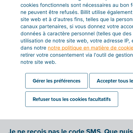
cookies fonctionnels sont nécessaires au bon 
ne peuvent être refusés. Billit utilise égalemen
Authentification multifacteur (MFA)
site web et à d'autres fins, telles que la person
canaux partenaires, si vous donnez votre acco
données à caractère personnel (telles que des 
utilisation de notre site web, votre adresse IP,
Connexion avec votre compte Microsof
dans notre
notre politique en matière de cooki
retirer votre consentement via l'outil de gesti
notre site web.
Connexion avec votre identifiant Apple
Gérer les préférences
Accepter tous le
Refuser tous les cookies facultatifs
Je n'ai plus mon code MFA. Que dois-je 
Je ne reçois pas le code SMS. Que puis-