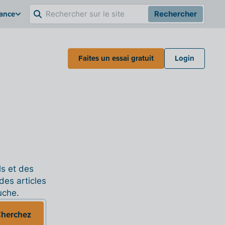
rance
Rechercher
Faites un essai gratuit
Login
ls et des
des articles
uche.
herchez