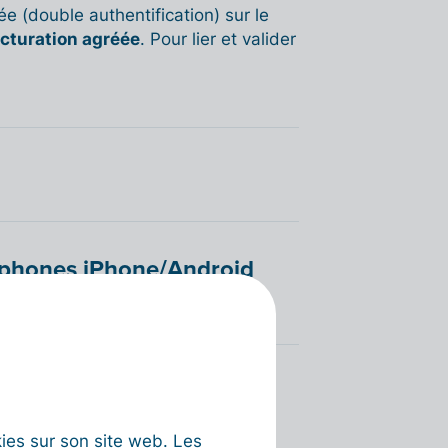
sée (double authentification) sur le
acturation agréée
. Pour lier et valider
rtphones iPhone/Android
artphone (Proton
okies sur son site web. Les