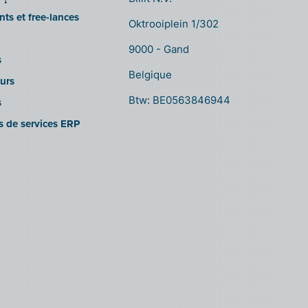
ts et free-lances
Oktrooiplein 1/302
9000 - Gand
s
Belgique
urs
Btw: BE0563846944
s
es de services ERP