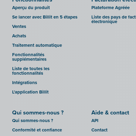
GetMyInvoices
LEXAct (Acta-B)
Aperçu du produit
Plateforme Agréée
Impressto
Octopus
Se lancer avec Billit en 5 étapes
Liste des pays de fac
CBC Mobile
électronique
OfficeM (IntraDev)
Ventes
CBC Touch
Popsy (Allegro)
Achats
KSeF
ROX-E.Net
Traitement automatique
Lightspeed POS Retail & Restaurant
Sage BOB
Fonctionnalités
Mollie
supplémentaires
sbb SLIM
OutSmart
Liste de toutes les
Silvasoft
fonctionnalités
Codes QR
Sobec
Intégrations
Robaws
Top Account
L'application Billit
Scribo
Twinfield
SDI
Venice (installation sur site)
Qui sommes-nous ?
Aide & contact
Système de caisse Shopify
Venice Cloud
Qui sommes-nous ?
API
Simple Simon
VERO Count
Conformité et confiance
Contact
Teamleader
Visual Books