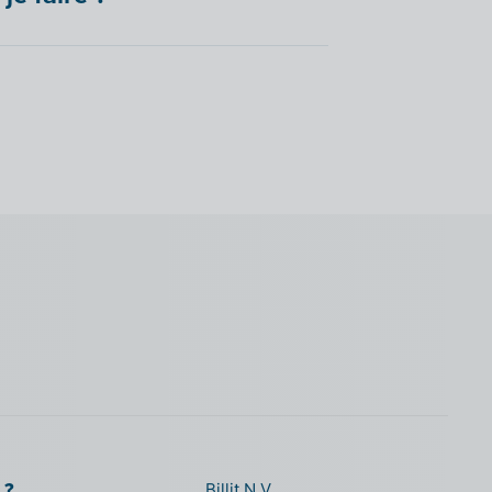
 ?
Billit N.V.