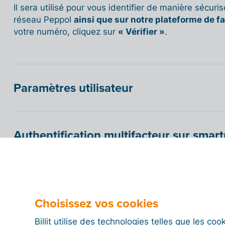
Il sera utilisé pour vous identifier de manière sécuri
réseau Peppol
ainsi que sur notre plateforme de f
votre numéro, cliquez sur
« Vérifier »
.
Paramètres utilisateur
Authentification multifacteur sur sma
(recommandé)
Authentification multifacteur sans sm
Choisissez vos cookies
Authenticator)
Billit utilise des technologies telles que les co