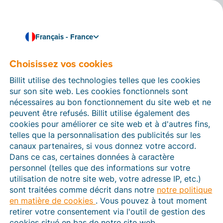
Français - France
Choisissez vos cookies
Comment pouvons-nous vous aider ?
Articles d’aide
Billit utilise des technologies telles que les cookies
sur son site web. Les cookies fonctionnels sont
Dans cette section du site Web Billit, vous trouverez
nécessaires au bon fonctionnement du site web et ne
des manuels et des informations sur toutes les
peuvent être refusés. Billit utilise également des
fonctions de Billit. Vous pouvez trouver des articles
cookies pour améliorer ce site web et à d'autres fins,
d’aide via le moteur de recherche ou le menu structuré
telles que la personnalisation des publicités sur les
à gauche.
canaux partenaires, si vous donnez votre accord.
Dans ce cas, certaines données à caractère
Cherchez
personnel (telles que des informations sur votre
utilisation de notre site web, votre adresse IP, etc.)
sont traitées comme décrit dans notre
notre politique
en matière de cookies
. Vous pouvez à tout moment
Plateforme Agréée
retirer votre consentement via l'outil de gestion des
cookies situé en bas de notre site web.