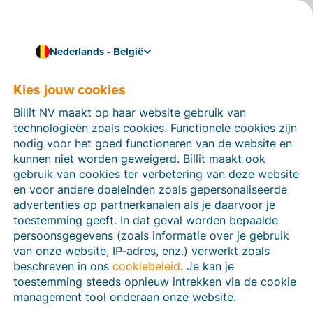
Nederlands - België
Kies jouw cookies
Hoe kunnen we je helpen?
Help-artikelen
Billit NV maakt op haar website gebruik van
technologieën zoals cookies. Functionele cookies zijn
Op deze sectie van de Billit-website vind je
nodig voor het goed functioneren van de website en
handleidingen en informatie over alle functies in Billit.
kunnen niet worden geweigerd. Billit maakt ook
Je kan help-artikelen vinden via de zoekfunctie of via
gebruik van cookies ter verbetering van deze website
de menu-structuur links.
en voor andere doeleinden zoals gepersonaliseerde
advertenties op partnerkanalen als je daarvoor je
Zoek
toestemming geeft. In dat geval worden bepaalde
persoonsgegevens (zoals informatie over je gebruik
van onze website, IP-adres, enz.) verwerkt zoals
beschreven in ons
cookiebeleid
. Je kan je
Peppol
toestemming steeds opnieuw intrekken via de cookie
management tool onderaan onze website.
Verplichte e-facturatie via Peppol januari 2026