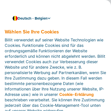
Deutsch - Belgien
Wählen Sie Ihre Cookies
Wie können wir Ihnen helfen?
Hilfeartikel
Billit verwendet auf seiner Website Technologien wie
Cookies. Funktionale Cookies sind für das
In diesem Bereich der Billit-Website finden Sie
ordnungsgemäße Funktionieren der Website
Anleitungen und Informationen zu allen Funktionen von
erforderlich und können nicht abgelehnt werden. Billit
Billit. Sie können Hilfeartikel über die Suchfunktion
verwendet Cookies auch zur Verbesserung dieser
oder über die Menüstruktur auf der linken Seite finden.
Website und für andere Zwecke, wie z. B.
personalisierte Werbung auf Partnerkanälen, wenn Sie
Suchen
Ihre Zustimmung dazu geben. In diesem Fall werden
bestimmte personenbezogene Daten (wie
Informationen über Ihre Nutzung unserer Website, IP-
Adresse usw.) wie in unserer
Cookie-Erklärung
Verifizierung der Identität
beschrieben verarbeitet. Sie können Ihre Zustimmung
jederzeit über das Cookie-Management-Tool unten
Für belgische Unternehmen
auf unserer Website widerrufen.