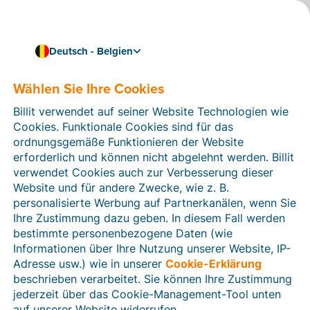
Deutsch - Belgien
Wählen Sie Ihre Cookies
Wie können wir Ihnen helfen?
Hilfeartikel
Billit verwendet auf seiner Website Technologien wie
Cookies. Funktionale Cookies sind für das
In diesem Bereich der Billit-Website finden Sie
ordnungsgemäße Funktionieren der Website
Anleitungen und Informationen zu allen Funktionen von
erforderlich und können nicht abgelehnt werden. Billit
Billit. Sie können Hilfeartikel über die Suchfunktion
verwendet Cookies auch zur Verbesserung dieser
oder über die Menüstruktur auf der linken Seite finden.
Website und für andere Zwecke, wie z. B.
personalisierte Werbung auf Partnerkanälen, wenn Sie
Suchen
Ihre Zustimmung dazu geben. In diesem Fall werden
bestimmte personenbezogene Daten (wie
Informationen über Ihre Nutzung unserer Website, IP-
Adresse usw.) wie in unserer
Cookie-Erklärung
Verifizierung der Identität
beschrieben verarbeitet. Sie können Ihre Zustimmung
jederzeit über das Cookie-Management-Tool unten
Für belgische Unternehmen
auf unserer Website widerrufen.