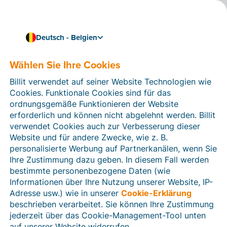
Deutsch - Belgien
Wählen Sie Ihre Cookies
Wie können wir Ihnen helfen?
Hilfeartikel
Billit verwendet auf seiner Website Technologien wie
Cookies. Funktionale Cookies sind für das
In diesem Bereich der Billit-Website finden Sie
ordnungsgemäße Funktionieren der Website
Anleitungen und Informationen zu allen Funktionen von
erforderlich und können nicht abgelehnt werden. Billit
Billit. Sie können Hilfeartikel über die Suchfunktion
verwendet Cookies auch zur Verbesserung dieser
oder über die Menüstruktur auf der linken Seite finden.
Website und für andere Zwecke, wie z. B.
personalisierte Werbung auf Partnerkanälen, wenn Sie
Suchen
Ihre Zustimmung dazu geben. In diesem Fall werden
bestimmte personenbezogene Daten (wie
Informationen über Ihre Nutzung unserer Website, IP-
Adresse usw.) wie in unserer
Cookie-Erklärung
Verifizierung der Identität
beschrieben verarbeitet. Sie können Ihre Zustimmung
jederzeit über das Cookie-Management-Tool unten
Für belgische Unternehmen
auf unserer Website widerrufen.