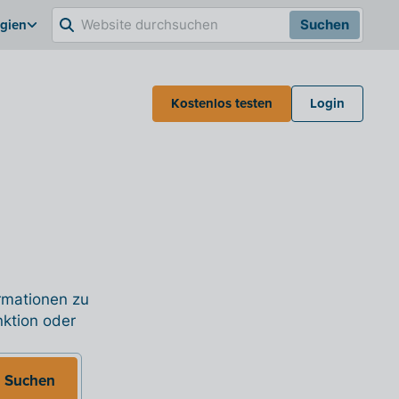
lgien
Suchen
Kostenlos testen
Login
ormationen zu
nktion oder
Suchen