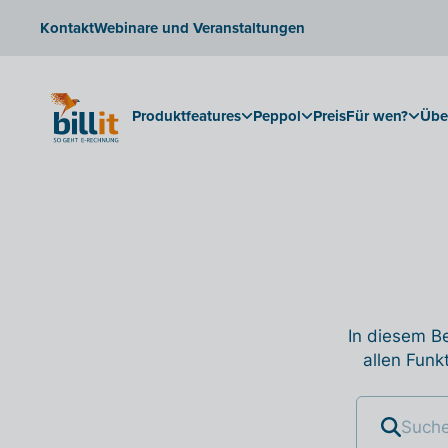
Kontakt
Webinare und Veranstaltungen
Produktfeatures
Peppol
Preis
Für wen?
Übe
In diesem Be
allen Funk