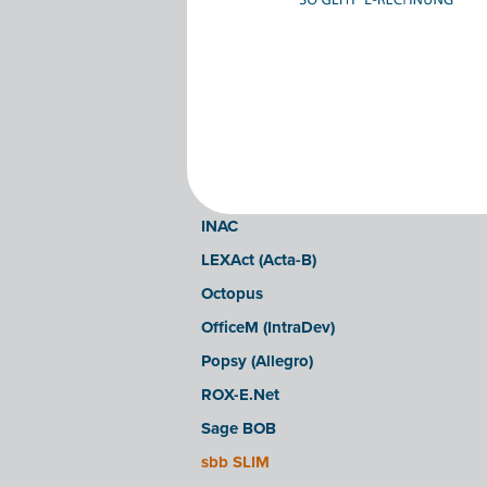
Clearfacts
Exact ProAcc
Expert/M Plus
Expert/M (Cloud-Verzion)
Horus
Illicosoft (Attilisima)
INAC
LEXAct (Acta-B)
Octopus
OfficeM (IntraDev)
Popsy (Allegro)
ROX-E.Net
Sage BOB
sbb SLIM