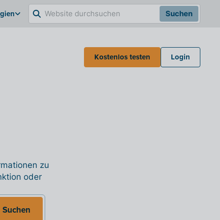
lgien
Suchen
Kostenlos testen
Login
ormationen zu
nktion oder
Suchen