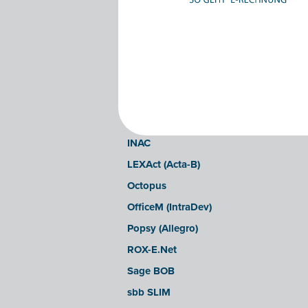
Clearfacts
Exact ProAcc
Expert/M Plus
Expert/M (Cloud-Verzion)
Horus
Illicosoft (Attilisima)
INAC
LEXAct (Acta-B)
Octopus
OfficeM (IntraDev)
Popsy (Allegro)
ROX-E.Net
Sage BOB
sbb SLIM