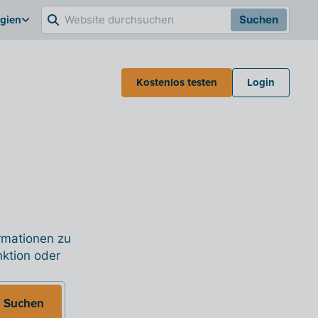
lgien
Suchen
Kostenlos testen
Login
ormationen zu
nktion oder
Suchen