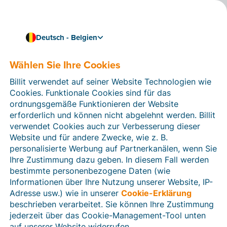
Deutsch - Belgien
Wählen Sie Ihre Cookies
Wie können wir Ihnen helfen?
Hilfeartikel
Billit verwendet auf seiner Website Technologien wie
Cookies. Funktionale Cookies sind für das
In diesem Bereich der Billit-Website finden Sie
ordnungsgemäße Funktionieren der Website
Anleitungen und Informationen zu allen Funktionen von
erforderlich und können nicht abgelehnt werden. Billit
Billit. Sie können Hilfeartikel über die Suchfunktion
verwendet Cookies auch zur Verbesserung dieser
oder über die Menüstruktur auf der linken Seite finden.
Website und für andere Zwecke, wie z. B.
personalisierte Werbung auf Partnerkanälen, wenn Sie
Suchen
Ihre Zustimmung dazu geben. In diesem Fall werden
bestimmte personenbezogene Daten (wie
Informationen über Ihre Nutzung unserer Website, IP-
Adresse usw.) wie in unserer
Cookie-Erklärung
Verifizierung der Identität
beschrieben verarbeitet. Sie können Ihre Zustimmung
jederzeit über das Cookie-Management-Tool unten
Für belgische Unternehmen
auf unserer Website widerrufen.