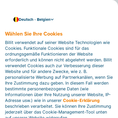
Deutsch - Belgien
Wählen Sie Ihre Cookies
Wie können wir Ihnen helfen?
Hilfeartikel
Billit verwendet auf seiner Website Technologien wie
Cookies. Funktionale Cookies sind für das
In diesem Bereich der Billit-Website finden Sie
ordnungsgemäße Funktionieren der Website
Anleitungen und Informationen zu allen Funktionen von
erforderlich und können nicht abgelehnt werden. Billit
Billit. Sie können Hilfeartikel über die Suchfunktion
verwendet Cookies auch zur Verbesserung dieser
oder über die Menüstruktur auf der linken Seite finden.
Website und für andere Zwecke, wie z. B.
personalisierte Werbung auf Partnerkanälen, wenn Sie
Suchen
Ihre Zustimmung dazu geben. In diesem Fall werden
bestimmte personenbezogene Daten (wie
Informationen über Ihre Nutzung unserer Website, IP-
Adresse usw.) wie in unserer
Cookie-Erklärung
Verifizierung der Identität
beschrieben verarbeitet. Sie können Ihre Zustimmung
jederzeit über das Cookie-Management-Tool unten
Für belgische Unternehmen
auf unserer Website widerrufen.