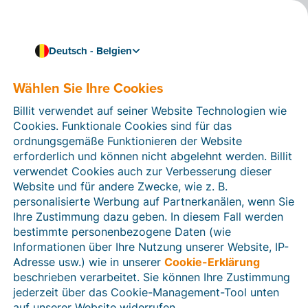
Deutsch - Belgien
Wählen Sie Ihre Cookies
Wie können wir Ihnen helfen?
Hilfeartikel
Billit verwendet auf seiner Website Technologien wie
Cookies. Funktionale Cookies sind für das
In diesem Bereich der Billit-Website finden Sie
ordnungsgemäße Funktionieren der Website
Anleitungen und Informationen zu allen Funktionen von
erforderlich und können nicht abgelehnt werden. Billit
Billit. Sie können Hilfeartikel über die Suchfunktion
verwendet Cookies auch zur Verbesserung dieser
oder über die Menüstruktur auf der linken Seite finden.
Website und für andere Zwecke, wie z. B.
personalisierte Werbung auf Partnerkanälen, wenn Sie
Suchen
Ihre Zustimmung dazu geben. In diesem Fall werden
bestimmte personenbezogene Daten (wie
Informationen über Ihre Nutzung unserer Website, IP-
Adresse usw.) wie in unserer
Cookie-Erklärung
Verifizierung der Identität
beschrieben verarbeitet. Sie können Ihre Zustimmung
jederzeit über das Cookie-Management-Tool unten
Für belgische Unternehmen
auf unserer Website widerrufen.