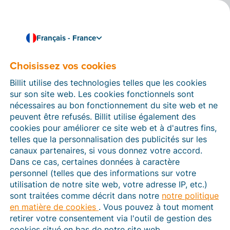
Français - France
Choisissez vos cookies
Comment pouvons-nous vous aider ?
Articles d’aide
Billit utilise des technologies telles que les cookies
sur son site web. Les cookies fonctionnels sont
Dans cette section du site Web Billit, vous trouverez
nécessaires au bon fonctionnement du site web et ne
des manuels et des informations sur toutes les
peuvent être refusés. Billit utilise également des
fonctions de Billit. Vous pouvez trouver des articles
cookies pour améliorer ce site web et à d'autres fins,
d’aide via le moteur de recherche ou le menu structuré
telles que la personnalisation des publicités sur les
à gauche.
canaux partenaires, si vous donnez votre accord.
Dans ce cas, certaines données à caractère
Cherchez
personnel (telles que des informations sur votre
utilisation de notre site web, votre adresse IP, etc.)
sont traitées comme décrit dans notre
notre politique
en matière de cookies
. Vous pouvez à tout moment
Plateforme Agréée
retirer votre consentement via l'outil de gestion des
cookies situé en bas de notre site web.