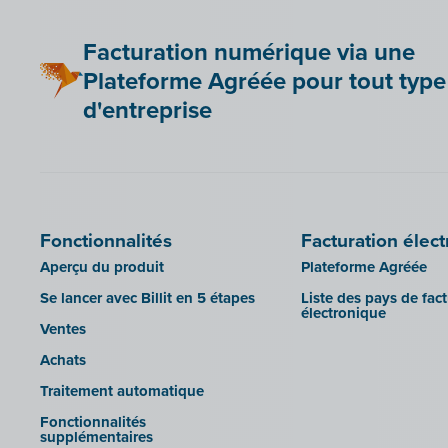
Scribo
Twinfield
Facturation numérique via une
SDI
Venice (installation sur site)
Plateforme Agréée pour tout type
Système de caisse Shopify
Venice Cloud
d'entreprise
Simple Simon
VERO Count
Teamleader
Visual Books
Toggl
WinAuditor
Unpaid
WinBooks
Fonctionnalités
Facturation élec
Visma Bouwsoft
Winbooks Connect - On Web
Aperçu du produit
Plateforme Agréée
Wings (version cloud ou module
Web Service)
Se lancer avec Billit en 5 étapes
Liste des pays de fac
électronique
Wings (installé sur site)
Ventes
Yuki
Achats
Zensoft (Trustteam)
Traitement automatique
DATEV
Fonctionnalités
supplémentaires