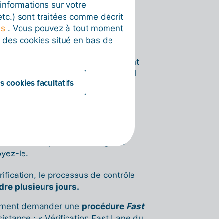
informations sur votre
cès aux réseaux et plateformes de
 etc.) sont traitées comme décrit
formes agréées (PA) et Peppol.
es
. Vous pouvez à tout moment
on des cookies situé en bas de
tificatif mentionnant spécifiquement
t Kbis ou une Attestation de l'INPI
s cookies facultatifs
).
r la plateforme.
érifier l’entreprise ».
ication du représentant légal
».
oyez-le.
ification, le processus de contrôle
dre plusieurs jours.
alement demander une
procédure
Fast
sistance : « Vérification Fast Lane du