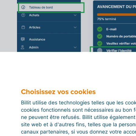
Sélectionnez « Vérifier via Entrust » et préparez votr
Suivez les étapes indiquées à l’écran.
Choisissez vos cookies
Billit utilise des technologies telles que les co
cookies fonctionnels sont nécessaires au bon 
ne peuvent être refusés. Billit utilise égalemen
site web et à d'autres fins, telles que la person
Suivez les étapes indiquées à l’écran.
canaux partenaires, si vous donnez votre acco