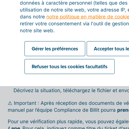
données à caractère personnel (telles que des 
Cette vérification est nécessaire afin d’activer l’ac
utilisation de notre site web, votre adresse IP,
facturation électronique sécurisés comme les Plate
dans notre
notre politique en matière de cooki
retirer votre consentement via l'outil de gesti
Ensuite :
notre site web.
Transmettez-nous, via un ticket d’assistance, un jus
le représentant légal vérifié (par exemple : un
Extrai
Gérer les préférences
Accepter tous le
au RNE
de moins de 3 mois, ou les statuts mis à jour
Utilisez pour cela le
bouton
Aide
en bas à gauche su
Refuser tous les cookies facultatifs
Sur le premier écran, sélectionnez la catégorie
« V
Sur l’écran suivant, indiquez dans le titre : «
Vérif
Décrivez la situation, téléchargez le fichier et env
⚠️ Important : Après réception des documents de vér
manuel par l’équipe Compliance de Billit pourra
pren
Pour une vérification plus rapide, vous pouvez ég
Lane
. Pour cela, indiquez comme titre du ticket d’as