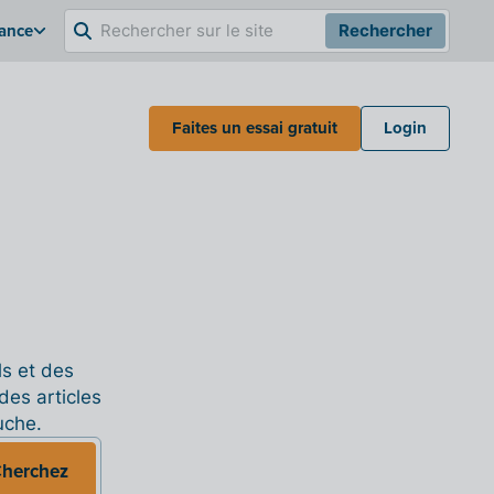
rance
Rechercher
Faites un essai gratuit
Login
ls et des
des articles
uche.
herchez