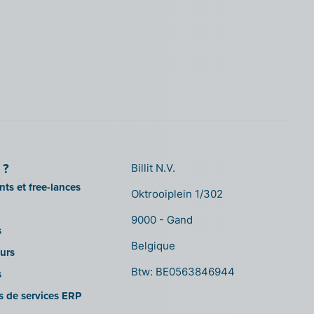
 ?
Billit N.V.
ts et free-lances
Oktrooiplein 1/302
9000 - Gand
s
Belgique
urs
Btw: BE0563846944
s
es de services ERP