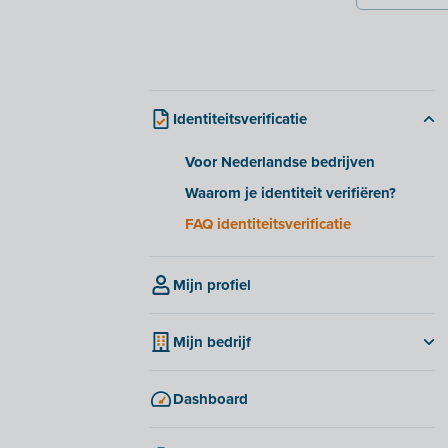
Identiteitsverificatie
Voor Nederlandse bedrijven
Waarom je identiteit verifiëren?
FAQ identiteitsverificatie
Mijn profiel
Mijn bedrijf
Tabblad 'Bedrijf'
Dashboard
Tabblad 'Bank'
Tabblad 'Bijlagen'