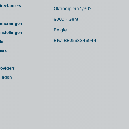
freelancers
Oktrooiplein 1/302
9000 - Gent
ernemingen
België
nstellingen
Btw: BE0563846944
ts
aars
oviders
lingen