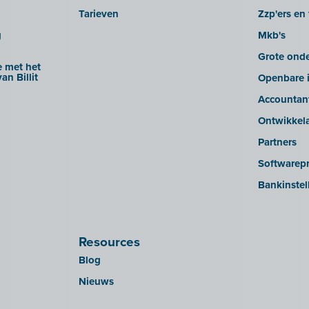
Tarieven
Zzp'ers en 
g
Mkb's
Grote ond
 met het
an Billit
Openbare i
Accountan
Ontwikkel
Partners
Softwarepr
Bankinstel
Resources
Blog
Nieuws