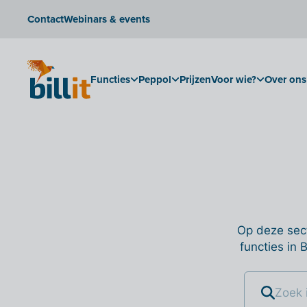
Contact
Webinars & events
Functies
Peppol
Prijzen
Voor wie?
Over ons
Op deze sect
functies in 