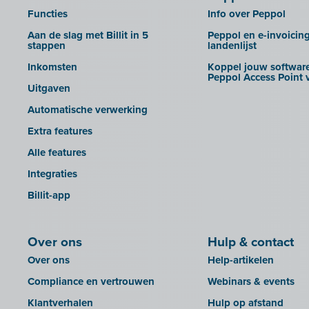
CEBEO
Rapporten
Functies
Info over Peppol
Clockify
Aan de slag met Billit in 5
Peppol en e-invoicin
Creative Shelter
stappen
landenlijst
Doccle
Inkomsten
Koppel jouw software
Peppol Access Point v
GetMyInvoices
Uitgaven
Impressto
Automatische verwerking
KBC Mobile
Extra features
KBC Touch
Alle features
KSeF
Integraties
Lightspeed POS Retail & Restaurant
Billit-app
Mini Hotel
Mollie
Over ons
Hulp & contact
OutSmart
Over ons
Help-artikelen
QR-codes
Compliance en vertrouwen
Webinars & events
Rexel
Klantverhalen
Hulp op afstand