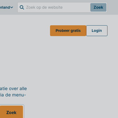
erland
Zoek
Probeer gratis
Login
tie over alle
 via de menu-
Zoek