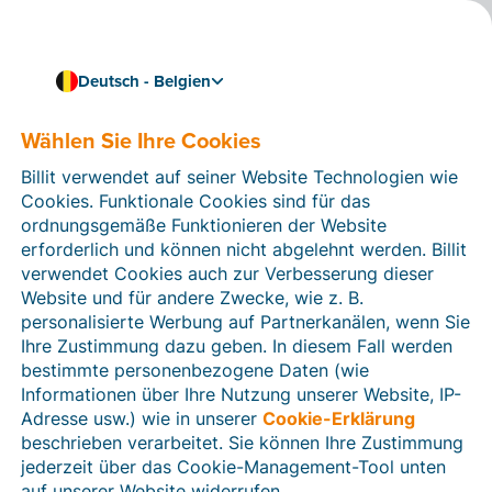
Deutsch - Belgien
Wählen Sie Ihre Cookies
Wie können wir Ihnen helfen?
Hilfeartikel
Billit verwendet auf seiner Website Technologien wie
Cookies. Funktionale Cookies sind für das
In diesem Bereich der Billit-Website finden Sie
ordnungsgemäße Funktionieren der Website
Anleitungen und Informationen zu allen Funktionen von
erforderlich und können nicht abgelehnt werden. Billit
Billit. Sie können Hilfeartikel über die Suchfunktion
verwendet Cookies auch zur Verbesserung dieser
oder über die Menüstruktur auf der linken Seite finden.
Website und für andere Zwecke, wie z. B.
personalisierte Werbung auf Partnerkanälen, wenn Sie
Suchen
Ihre Zustimmung dazu geben. In diesem Fall werden
bestimmte personenbezogene Daten (wie
Informationen über Ihre Nutzung unserer Website, IP-
Adresse usw.) wie in unserer
Cookie-Erklärung
Verifizierung der Identität
beschrieben verarbeitet. Sie können Ihre Zustimmung
jederzeit über das Cookie-Management-Tool unten
Für belgische Unternehmen
auf unserer Website widerrufen.