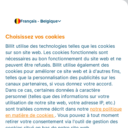
Français - Belgique
Choisissez vos cookies
Comment pouvons-nous vous aider ?
Articles d’aide
Billit utilise des technologies telles que les cookies
sur son site web. Les cookies fonctionnels sont
Dans cette section du site Web Billit, vous trouverez
nécessaires au bon fonctionnement du site web et ne
des manuels et des informations sur toutes les
peuvent être refusés. Billit utilise également des
fonctions de Billit. Vous pouvez trouver des articles
cookies pour améliorer ce site web et à d'autres fins,
d’aide via le moteur de recherche ou le menu structuré
telles que la personnalisation des publicités sur les
à gauche.
canaux partenaires, si vous donnez votre accord.
Dans ce cas, certaines données à caractère
Cherchez
personnel (telles que des informations sur votre
utilisation de notre site web, votre adresse IP, etc.)
sont traitées comme décrit dans notre
notre politique
en matière de cookies
. Vous pouvez à tout moment
Peppol
retirer votre consentement via l'outil de gestion des
cookies situé en bas de notre site web.