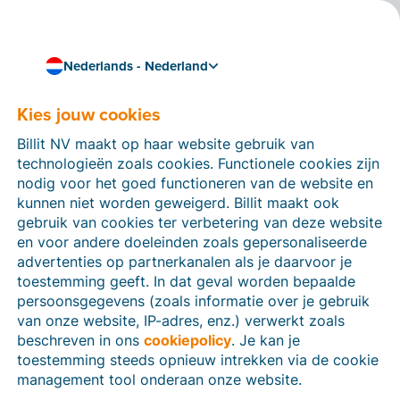
Nederlands - Nederland
Kies jouw cookies
Hoe kunnen we je helpen?
Help-artikelen
Billit NV maakt op haar website gebruik van
technologieën zoals cookies. Functionele cookies zijn
Op deze sectie van de Billit-website vind je
nodig voor het goed functioneren van de website en
handleidingen en informatie over alle functies in Billit.
kunnen niet worden geweigerd. Billit maakt ook
Je kan help-artikelen vinden via de zoekfunctie of via
gebruik van cookies ter verbetering van deze website
de menu-structuur links.
en voor andere doeleinden zoals gepersonaliseerde
advertenties op partnerkanalen als je daarvoor je
Zoek
toestemming geeft. In dat geval worden bepaalde
persoonsgegevens (zoals informatie over je gebruik
van onze website, IP-adres, enz.) verwerkt zoals
beschreven in ons
cookiepolicy
. Je kan je
Identiteitsverificatie
toestemming steeds opnieuw intrekken via de cookie
management tool onderaan onze website.
Voor Nederlandse bedrijven