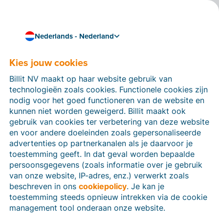
Nederlands - Nederland
Kies jouw cookies
Hoe kunnen we je helpen?
Help-artikelen
Billit NV maakt op haar website gebruik van
technologieën zoals cookies. Functionele cookies zijn
Op deze sectie van de Billit-website vind je
nodig voor het goed functioneren van de website en
handleidingen en informatie over alle functies in Billit.
kunnen niet worden geweigerd. Billit maakt ook
Je kan help-artikelen vinden via de zoekfunctie of via
gebruik van cookies ter verbetering van deze website
de menu-structuur links.
en voor andere doeleinden zoals gepersonaliseerde
advertenties op partnerkanalen als je daarvoor je
Zoek
toestemming geeft. In dat geval worden bepaalde
persoonsgegevens (zoals informatie over je gebruik
van onze website, IP-adres, enz.) verwerkt zoals
beschreven in ons
cookiepolicy
. Je kan je
Identiteitsverificatie
toestemming steeds opnieuw intrekken via de cookie
management tool onderaan onze website.
Voor Nederlandse bedrijven