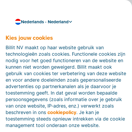
Nederlands - Nederland
Kies jouw cookies
Hoe kunnen we je helpen?
Help-artikelen
Billit NV maakt op haar website gebruik van
technologieën zoals cookies. Functionele cookies zijn
Op deze sectie van de Billit-website vind je
nodig voor het goed functioneren van de website en
handleidingen en informatie over alle functies in Billit.
kunnen niet worden geweigerd. Billit maakt ook
Je kan help-artikelen vinden via de zoekfunctie of via
gebruik van cookies ter verbetering van deze website
de menu-structuur links.
en voor andere doeleinden zoals gepersonaliseerde
advertenties op partnerkanalen als je daarvoor je
Zoek
toestemming geeft. In dat geval worden bepaalde
persoonsgegevens (zoals informatie over je gebruik
van onze website, IP-adres, enz.) verwerkt zoals
beschreven in ons
cookiepolicy
. Je kan je
Identiteitsverificatie
toestemming steeds opnieuw intrekken via de cookie
management tool onderaan onze website.
Voor Nederlandse bedrijven