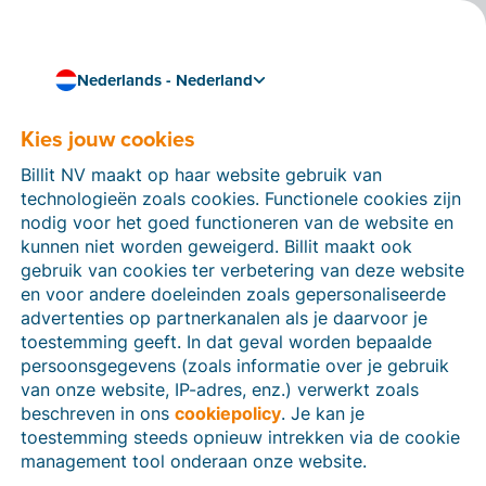
Nederlands - Nederland
Kies jouw cookies
Hoe kunnen we je helpen?
Help-artikelen
Billit NV maakt op haar website gebruik van
technologieën zoals cookies. Functionele cookies zijn
Op deze sectie van de Billit-website vind je
nodig voor het goed functioneren van de website en
handleidingen en informatie over alle functies in Billit.
kunnen niet worden geweigerd. Billit maakt ook
Je kan help-artikelen vinden via de zoekfunctie of via
gebruik van cookies ter verbetering van deze website
de menu-structuur links.
en voor andere doeleinden zoals gepersonaliseerde
advertenties op partnerkanalen als je daarvoor je
Zoek
toestemming geeft. In dat geval worden bepaalde
persoonsgegevens (zoals informatie over je gebruik
van onze website, IP-adres, enz.) verwerkt zoals
beschreven in ons
cookiepolicy
. Je kan je
Identiteitsverificatie
toestemming steeds opnieuw intrekken via de cookie
management tool onderaan onze website.
Voor Nederlandse bedrijven