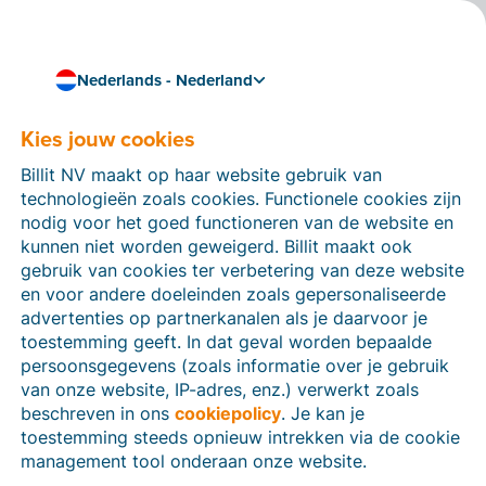
Nederlands - Nederland
Kies jouw cookies
Hoe kunnen we je helpen?
Help-artikelen
Billit NV maakt op haar website gebruik van
technologieën zoals cookies. Functionele cookies zijn
Op deze sectie van de Billit-website vind je
nodig voor het goed functioneren van de website en
handleidingen en informatie over alle functies in Billit.
kunnen niet worden geweigerd. Billit maakt ook
Je kan help-artikelen vinden via de zoekfunctie of via
gebruik van cookies ter verbetering van deze website
de menu-structuur links.
en voor andere doeleinden zoals gepersonaliseerde
advertenties op partnerkanalen als je daarvoor je
Zoek
toestemming geeft. In dat geval worden bepaalde
persoonsgegevens (zoals informatie over je gebruik
van onze website, IP-adres, enz.) verwerkt zoals
beschreven in ons
cookiepolicy
. Je kan je
Identiteitsverificatie
toestemming steeds opnieuw intrekken via de cookie
management tool onderaan onze website.
Voor Nederlandse bedrijven