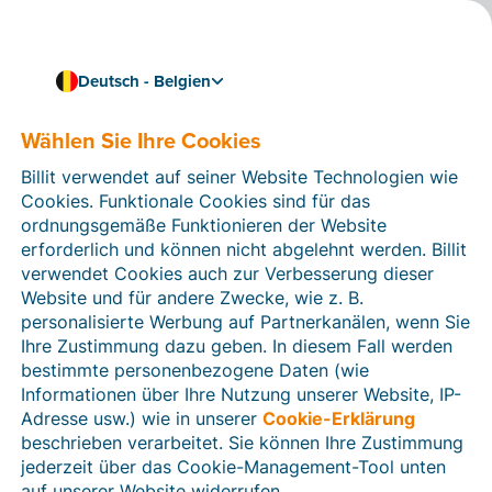
Deutsch - Belgien
Wählen Sie Ihre Cookies
Wie können wir Ihnen helfen?
Hilfeartikel
Billit verwendet auf seiner Website Technologien wie
Cookies. Funktionale Cookies sind für das
In diesem Bereich der Billit-Website finden Sie
ordnungsgemäße Funktionieren der Website
Anleitungen und Informationen zu allen Funktionen von
erforderlich und können nicht abgelehnt werden. Billit
Billit. Sie können Hilfeartikel über die Suchfunktion
verwendet Cookies auch zur Verbesserung dieser
oder über die Menüstruktur auf der linken Seite finden.
Website und für andere Zwecke, wie z. B.
personalisierte Werbung auf Partnerkanälen, wenn Sie
Suchen
Ihre Zustimmung dazu geben. In diesem Fall werden
bestimmte personenbezogene Daten (wie
Informationen über Ihre Nutzung unserer Website, IP-
Adresse usw.) wie in unserer
Cookie-Erklärung
Verifizierung der Identität
beschrieben verarbeitet. Sie können Ihre Zustimmung
jederzeit über das Cookie-Management-Tool unten
Für belgische Unternehmen
auf unserer Website widerrufen.