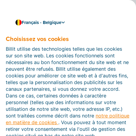
Français - Belgique
Choisissez vos cookies
Comment pouvons-nous vous aider ?
Articles d’aide
Billit utilise des technologies telles que les cookies
sur son site web. Les cookies fonctionnels sont
Dans cette section du site Web Billit, vous trouverez
nécessaires au bon fonctionnement du site web et ne
des manuels et des informations sur toutes les
peuvent être refusés. Billit utilise également des
fonctions de Billit. Vous pouvez trouver des articles
cookies pour améliorer ce site web et à d'autres fins,
d’aide via le moteur de recherche ou le menu structuré
telles que la personnalisation des publicités sur les
à gauche.
canaux partenaires, si vous donnez votre accord.
Dans ce cas, certaines données à caractère
Cherchez
personnel (telles que des informations sur votre
utilisation de notre site web, votre adresse IP, etc.)
sont traitées comme décrit dans notre
notre politique
en matière de cookies
. Vous pouvez à tout moment
Peppol
retirer votre consentement via l'outil de gestion des
cookies situé en bas de notre site web.