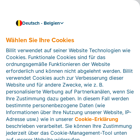
Deutsch - Belgien
Wählen Sie Ihre Cookies
Wie können wir Ihnen helfen?
Hilfeartikel
Billit verwendet auf seiner Website Technologien wie
Cookies. Funktionale Cookies sind für das
In diesem Bereich der Billit-Website finden Sie
ordnungsgemäße Funktionieren der Website
Anleitungen und Informationen zu allen Funktionen von
erforderlich und können nicht abgelehnt werden. Billit
Billit. Sie können Hilfeartikel über die Suchfunktion
verwendet Cookies auch zur Verbesserung dieser
oder über die Menüstruktur auf der linken Seite finden.
Website und für andere Zwecke, wie z. B.
personalisierte Werbung auf Partnerkanälen, wenn Sie
Suchen
Ihre Zustimmung dazu geben. In diesem Fall werden
bestimmte personenbezogene Daten (wie
Informationen über Ihre Nutzung unserer Website, IP-
Adresse usw.) wie in unserer
Cookie-Erklärung
Verifizierung der Identität
beschrieben verarbeitet. Sie können Ihre Zustimmung
jederzeit über das Cookie-Management-Tool unten
Für belgische Unternehmen
auf unserer Website widerrufen.