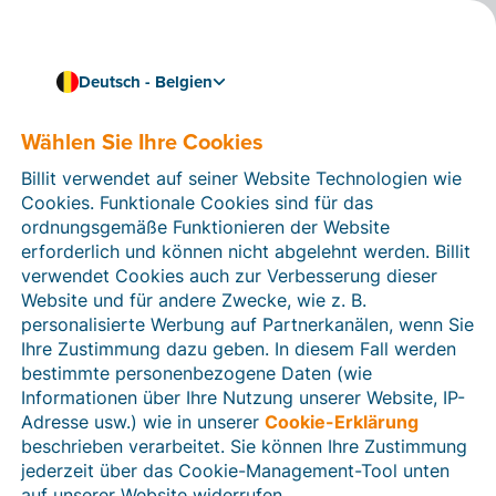
Deutsch - Belgien
Wählen Sie Ihre Cookies
Wie können wir Ihnen helfen?
Hilfeartikel
Billit verwendet auf seiner Website Technologien wie
Cookies. Funktionale Cookies sind für das
In diesem Bereich der Billit-Website finden Sie
ordnungsgemäße Funktionieren der Website
Anleitungen und Informationen zu allen Funktionen von
erforderlich und können nicht abgelehnt werden. Billit
Billit. Sie können Hilfeartikel über die Suchfunktion
verwendet Cookies auch zur Verbesserung dieser
oder über die Menüstruktur auf der linken Seite finden.
Website und für andere Zwecke, wie z. B.
personalisierte Werbung auf Partnerkanälen, wenn Sie
Suchen
Ihre Zustimmung dazu geben. In diesem Fall werden
bestimmte personenbezogene Daten (wie
Informationen über Ihre Nutzung unserer Website, IP-
Adresse usw.) wie in unserer
Cookie-Erklärung
Verifizierung der Identität
beschrieben verarbeitet. Sie können Ihre Zustimmung
jederzeit über das Cookie-Management-Tool unten
Für belgische Unternehmen
auf unserer Website widerrufen.