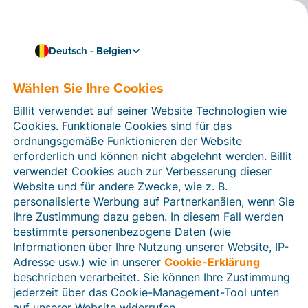
Deutsch - Belgien
Wählen Sie Ihre Cookies
Wie können wir Ihnen helfen?
Hilfeartikel
Billit verwendet auf seiner Website Technologien wie
Cookies. Funktionale Cookies sind für das
In diesem Bereich der Billit-Website finden Sie
ordnungsgemäße Funktionieren der Website
Anleitungen und Informationen zu allen Funktionen von
erforderlich und können nicht abgelehnt werden. Billit
Billit. Sie können Hilfeartikel über die Suchfunktion
verwendet Cookies auch zur Verbesserung dieser
oder über die Menüstruktur auf der linken Seite finden.
Website und für andere Zwecke, wie z. B.
personalisierte Werbung auf Partnerkanälen, wenn Sie
Suchen
Ihre Zustimmung dazu geben. In diesem Fall werden
bestimmte personenbezogene Daten (wie
Informationen über Ihre Nutzung unserer Website, IP-
Adresse usw.) wie in unserer
Cookie-Erklärung
Verifizierung der Identität
beschrieben verarbeitet. Sie können Ihre Zustimmung
jederzeit über das Cookie-Management-Tool unten
Für belgische Unternehmen
auf unserer Website widerrufen.