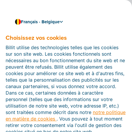
Français - Belgique
Choisissez vos cookies
Comment pouvons-nous vous aider ?
Articles d’aide
Billit utilise des technologies telles que les cookies
sur son site web. Les cookies fonctionnels sont
Dans cette section du site Web Billit, vous trouverez
nécessaires au bon fonctionnement du site web et ne
des manuels et des informations sur toutes les
peuvent être refusés. Billit utilise également des
fonctions de Billit. Vous pouvez trouver des articles
cookies pour améliorer ce site web et à d'autres fins,
d’aide via le moteur de recherche ou le menu structuré
telles que la personnalisation des publicités sur les
à gauche.
canaux partenaires, si vous donnez votre accord.
Dans ce cas, certaines données à caractère
Cherchez
personnel (telles que des informations sur votre
utilisation de notre site web, votre adresse IP, etc.)
sont traitées comme décrit dans notre
notre politique
en matière de cookies
. Vous pouvez à tout moment
Peppol
retirer votre consentement via l'outil de gestion des
cookies situé en bas de notre site web.