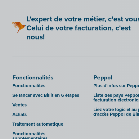
Be Paid
Admisol
Lier Billit à votre boutique en ligne
Adsolut
L'expert de votre métier, c'est vou
Bookingplanner by Stardekk
Adsolut (version cloud)
Celui de votre facturation, c'est
Car-Pass
BoCount Dynamics
nous!
Cashplannr
Briljant
CEBEO
B-Wise
Clockify
Clearfacts
Doccle
Exact ProAcc
Fonctionnalités
Peppol
GetMyInvoices
Expert/M Plus
Fonctionnalités
Plus d'infos sur Pepp
Impressto
Expert/M (version cloud)
Se lancer avec Billit en 6 étapes
Liste des pays Peppol
CBC Mobile
facturation électroni
Horus
Ventes
CBC Touch
Liez votre logiciel au
Illicosoft (Attilisima)
d'accès Peppol de Bill
Achats
KSeF
INAC
Traitement automatique
LHDN (Malaisie)
LEXAct (Acta-B)
Fonctionnalités
Lightspeed POS Retail & Restaurant
supplémentaires