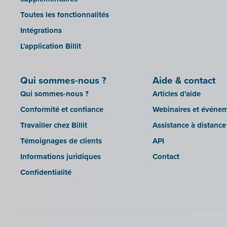
Octopus
Mollie
Toutes les fonctionnalités
OfficeM (IntraDev)
Intégration des documents
Intégrations
Popsy (Allegro)
MyMinfin
L'application Billit
ROX-E.Net
OutSmart
Sage BOB
Codes QR
Qui sommes-nous ?
sbb SLIM
Aide & contact
Rexel
Qui sommes-nous ?
Articles d'aide
Silvasoft
Robaws
Conformité et confiance
Webinaires et événe
Sobec
Scrada
Travailler chez Billit
Assistance à distance
Top Account
Scribo
Témoignages de clients
API
Twinfield
SDI
Informations juridiques
Contact
Venice (installation sur site)
Système de caisse Shopify
Confidentialité
Venice Cloud
Simple Simon
VERO Count
Teamleader
Visual Books
Toggl
WinAuditor
Trivion