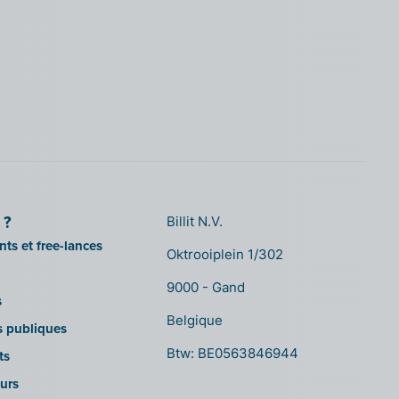
 ?
Billit N.V.
ts et free-lances
Oktrooiplein 1/302
9000 - Gand
s
Belgique
ns publiques
Btw: BE0563846944
ts
urs