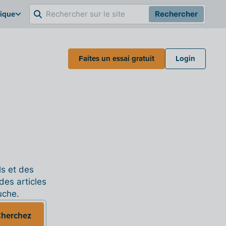
gique
Rechercher
Faites un essai gratuit
Login
ls et des
des articles
uche.
herchez