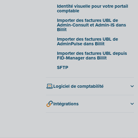
Identité visuelle pour votre portail
comptable
Importer des factures UBL de
Admin-Consult et Admin-IS dans
Billit
Importer des factures UBL de
AdminPulse dans Billit
Importer des factures UBL depuis
FID-Manager dans Billit
SFTP
Logiciel de comptabilité
Exact Online
Intégrations
Microsoft Business Central
Adminpulse
Accowin
Anlisa
Accowin Online
Bancontact Pay Wero
Adfinity