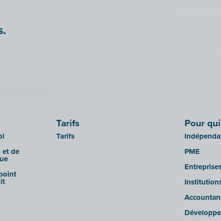
s.
Tarifs
Pour qui
ol
Tarifs
Indépendan
 et de
PME
que
Entreprise
 point
it
Institutio
Accountan
Développe