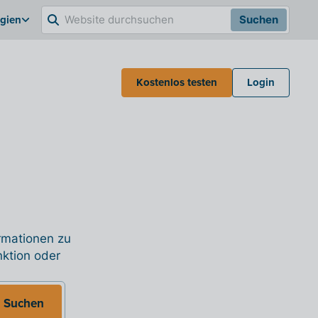
lgien
Suchen
Kostenlos testen
Login
ormationen zu
nktion oder
Suchen