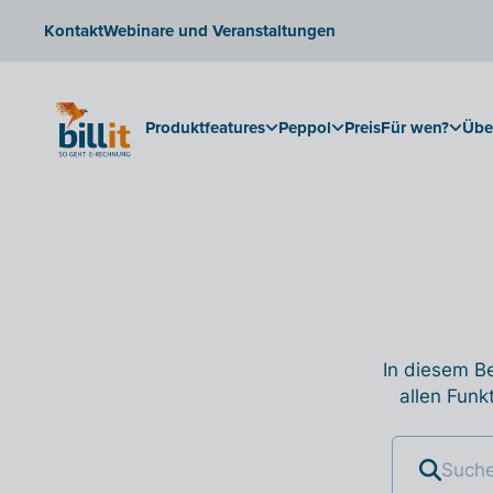
Kontakt
Webinare und Veranstaltungen
Produktfeatures
Peppol
Preis
Für wen?
Übe
In diesem Be
allen Funk