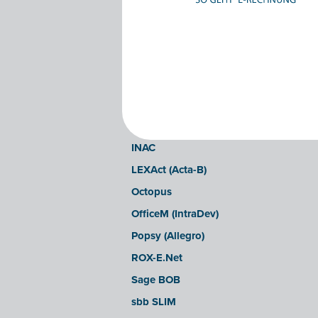
Clearfacts
Exact ProAcc
Expert/M Plus
Expert/M (Cloud-Verzion)
Horus
Illicosoft (Attilisima)
INAC
LEXAct (Acta-B)
Octopus
OfficeM (IntraDev)
Popsy (Allegro)
ROX-E.Net
Sage BOB
sbb SLIM