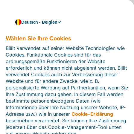
Deutsch - Belgien
Wählen Sie Ihre Cookies
Wie können wir Ihnen helfen?
Hilfeartikel
Billit verwendet auf seiner Website Technologien wie
Cookies. Funktionale Cookies sind für das
In diesem Bereich der Billit-Website finden Sie
ordnungsgemäße Funktionieren der Website
Anleitungen und Informationen zu allen Funktionen von
erforderlich und können nicht abgelehnt werden. Billit
Billit. Sie können Hilfeartikel über die Suchfunktion
verwendet Cookies auch zur Verbesserung dieser
oder über die Menüstruktur auf der linken Seite finden.
Website und für andere Zwecke, wie z. B.
personalisierte Werbung auf Partnerkanälen, wenn Sie
Suchen
Ihre Zustimmung dazu geben. In diesem Fall werden
bestimmte personenbezogene Daten (wie
Informationen über Ihre Nutzung unserer Website, IP-
Adresse usw.) wie in unserer
Cookie-Erklärung
Verifizierung der Identität
beschrieben verarbeitet. Sie können Ihre Zustimmung
jederzeit über das Cookie-Management-Tool unten
Für belgische Unternehmen
auf unserer Website widerrufen.