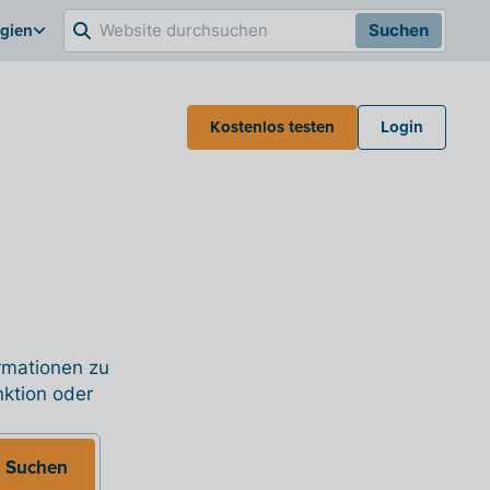
lgien
Suchen
Kostenlos testen
Login
ormationen zu
nktion oder
Suchen