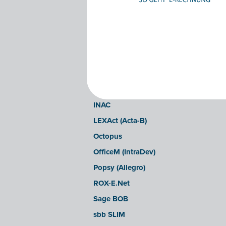
Clearfacts
Exact ProAcc
Expert/M Plus
Expert/M (Cloud-Verzion)
Horus
Illicosoft (Attilisima)
INAC
LEXAct (Acta-B)
Octopus
OfficeM (IntraDev)
Popsy (Allegro)
ROX-E.Net
Sage BOB
sbb SLIM