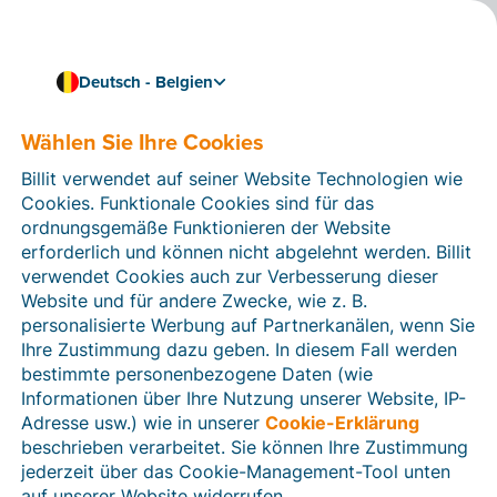
Deutsch - Belgien
Wählen Sie Ihre Cookies
Wie können wir Ihnen helfen?
Hilfeartikel
Billit verwendet auf seiner Website Technologien wie
Cookies. Funktionale Cookies sind für das
In diesem Bereich der Billit-Website finden Sie
ordnungsgemäße Funktionieren der Website
Anleitungen und Informationen zu allen Funktionen von
erforderlich und können nicht abgelehnt werden. Billit
Billit. Sie können Hilfeartikel über die Suchfunktion
verwendet Cookies auch zur Verbesserung dieser
oder über die Menüstruktur auf der linken Seite finden.
Website und für andere Zwecke, wie z. B.
personalisierte Werbung auf Partnerkanälen, wenn Sie
Suchen
Ihre Zustimmung dazu geben. In diesem Fall werden
bestimmte personenbezogene Daten (wie
Informationen über Ihre Nutzung unserer Website, IP-
Adresse usw.) wie in unserer
Cookie-Erklärung
Verifizierung der Identität
beschrieben verarbeitet. Sie können Ihre Zustimmung
jederzeit über das Cookie-Management-Tool unten
Für belgische Unternehmen
auf unserer Website widerrufen.