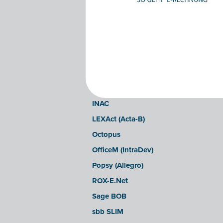
Clearfacts
Exact ProAcc
Expert/M Plus
Expert/M (Cloud-Verzion)
Horus
Illicosoft (Attilisima)
INAC
LEXAct (Acta-B)
Octopus
OfficeM (IntraDev)
Popsy (Allegro)
ROX-E.Net
Sage BOB
sbb SLIM