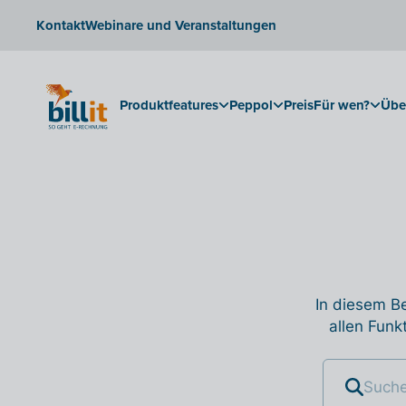
Kontakt
Webinare und Veranstaltungen
Produktfeatures
Peppol
Preis
Für wen?
Übe
In diesem Be
allen Funk