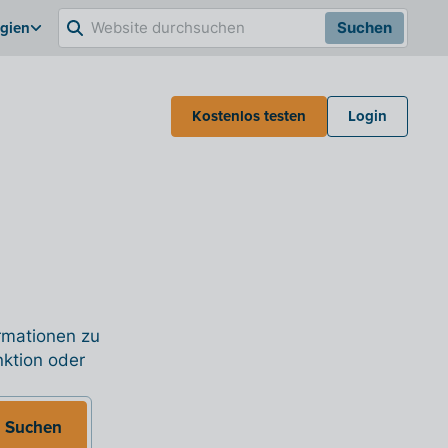
lgien
Suchen
Kostenlos testen
Login
ormationen zu
nktion oder
Suchen