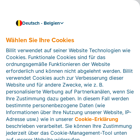
Deutsch - Belgien
Wählen Sie Ihre Cookies
Wie können wir Ihnen helfen?
Hilfeartikel
Billit verwendet auf seiner Website Technologien wie
Cookies. Funktionale Cookies sind für das
In diesem Bereich der Billit-Website finden Sie
ordnungsgemäße Funktionieren der Website
Anleitungen und Informationen zu allen Funktionen von
erforderlich und können nicht abgelehnt werden. Billit
Billit. Sie können Hilfeartikel über die Suchfunktion
verwendet Cookies auch zur Verbesserung dieser
oder über die Menüstruktur auf der linken Seite finden.
Website und für andere Zwecke, wie z. B.
personalisierte Werbung auf Partnerkanälen, wenn Sie
Suchen
Ihre Zustimmung dazu geben. In diesem Fall werden
bestimmte personenbezogene Daten (wie
Informationen über Ihre Nutzung unserer Website, IP-
Adresse usw.) wie in unserer
Cookie-Erklärung
Verifizierung der Identität
beschrieben verarbeitet. Sie können Ihre Zustimmung
jederzeit über das Cookie-Management-Tool unten
Für belgische Unternehmen
auf unserer Website widerrufen.