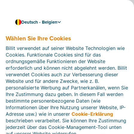
Deutsch - Belgien
Wählen Sie Ihre Cookies
Wie können wir Ihnen helfen?
Hilfeartikel
Billit verwendet auf seiner Website Technologien wie
Cookies. Funktionale Cookies sind für das
In diesem Bereich der Billit-Website finden Sie
ordnungsgemäße Funktionieren der Website
Anleitungen und Informationen zu allen Funktionen von
erforderlich und können nicht abgelehnt werden. Billit
Billit. Sie können Hilfeartikel über die Suchfunktion
verwendet Cookies auch zur Verbesserung dieser
oder über die Menüstruktur auf der linken Seite finden.
Website und für andere Zwecke, wie z. B.
personalisierte Werbung auf Partnerkanälen, wenn Sie
Suchen
Ihre Zustimmung dazu geben. In diesem Fall werden
bestimmte personenbezogene Daten (wie
Informationen über Ihre Nutzung unserer Website, IP-
Adresse usw.) wie in unserer
Cookie-Erklärung
Verifizierung der Identität
beschrieben verarbeitet. Sie können Ihre Zustimmung
jederzeit über das Cookie-Management-Tool unten
Für belgische Unternehmen
auf unserer Website widerrufen.