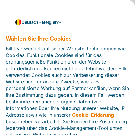
Deutsch - Belgien
Wählen Sie Ihre Cookies
Wie können wir Ihnen helfen?
Hilfeartikel
Billit verwendet auf seiner Website Technologien wie
Cookies. Funktionale Cookies sind für das
In diesem Bereich der Billit-Website finden Sie
ordnungsgemäße Funktionieren der Website
Anleitungen und Informationen zu allen Funktionen von
erforderlich und können nicht abgelehnt werden. Billit
Billit. Sie können Hilfeartikel über die Suchfunktion
verwendet Cookies auch zur Verbesserung dieser
oder über die Menüstruktur auf der linken Seite finden.
Website und für andere Zwecke, wie z. B.
personalisierte Werbung auf Partnerkanälen, wenn Sie
Suchen
Ihre Zustimmung dazu geben. In diesem Fall werden
bestimmte personenbezogene Daten (wie
Informationen über Ihre Nutzung unserer Website, IP-
Adresse usw.) wie in unserer
Cookie-Erklärung
Verifizierung der Identität
beschrieben verarbeitet. Sie können Ihre Zustimmung
jederzeit über das Cookie-Management-Tool unten
Für belgische Unternehmen
auf unserer Website widerrufen.