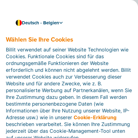
Deutsch - Belgien
Wählen Sie Ihre Cookies
Wie können wir Ihnen helfen?
Hilfeartikel
Billit verwendet auf seiner Website Technologien wie
Cookies. Funktionale Cookies sind für das
In diesem Bereich der Billit-Website finden Sie
ordnungsgemäße Funktionieren der Website
Anleitungen und Informationen zu allen Funktionen von
erforderlich und können nicht abgelehnt werden. Billit
Billit. Sie können Hilfeartikel über die Suchfunktion
verwendet Cookies auch zur Verbesserung dieser
oder über die Menüstruktur auf der linken Seite finden.
Website und für andere Zwecke, wie z. B.
personalisierte Werbung auf Partnerkanälen, wenn Sie
Suchen
Ihre Zustimmung dazu geben. In diesem Fall werden
bestimmte personenbezogene Daten (wie
Informationen über Ihre Nutzung unserer Website, IP-
Adresse usw.) wie in unserer
Cookie-Erklärung
Verifizierung der Identität
beschrieben verarbeitet. Sie können Ihre Zustimmung
jederzeit über das Cookie-Management-Tool unten
Für belgische Unternehmen
auf unserer Website widerrufen.