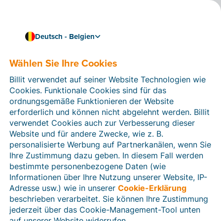
Deutsch - Belgien
Wählen Sie Ihre Cookies
Wie können wir Ihnen helfen?
Hilfeartikel
Billit verwendet auf seiner Website Technologien wie
Cookies. Funktionale Cookies sind für das
In diesem Bereich der Billit-Website finden Sie
ordnungsgemäße Funktionieren der Website
Anleitungen und Informationen zu allen Funktionen von
erforderlich und können nicht abgelehnt werden. Billit
Billit. Sie können Hilfeartikel über die Suchfunktion
verwendet Cookies auch zur Verbesserung dieser
oder über die Menüstruktur auf der linken Seite finden.
Website und für andere Zwecke, wie z. B.
personalisierte Werbung auf Partnerkanälen, wenn Sie
Suchen
Ihre Zustimmung dazu geben. In diesem Fall werden
bestimmte personenbezogene Daten (wie
Informationen über Ihre Nutzung unserer Website, IP-
Adresse usw.) wie in unserer
Cookie-Erklärung
Verifizierung der Identität
beschrieben verarbeitet. Sie können Ihre Zustimmung
jederzeit über das Cookie-Management-Tool unten
Für belgische Unternehmen
auf unserer Website widerrufen.